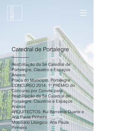
Catedral de Portalegre
Reabilitação da Sé Catedral de
Portalegre, Claustro e Espaços
Anexos
Praça do Município, Portalegre
CONCURSO 2014: 1º PRÉMIO do
Concurso por Convite para
Reabilitação da Sé Catedral de
Portalegre, Claustros e Espaços
Anexos
ARQUITECTOS: Rui Barreiros Duarte e
Ana Paula Pinheiro
Mobiliário Litúrgico: Ana Paula
Pinheiro