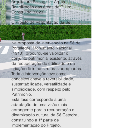
Arquitetura Paisagista: Arpas
Reabilitação das áreas de Culto:
Construído (2023)
O Projeto de Reabilitação da Sé
Catedral, Claustro e Espaços Anexos
é realizado no âmbito do “Portugal
2020”.
Na proposta de intervenção na Sé de
Portalegre, Monumento Nacional
(1910), procurou-se valorizar o
conjunto patrimonial existente, através
da recuperação do edificado e da
criação de infraestruturas adequadas.
Toda a intervenção teve como
conceitos chave a reversibilidade,
sustentabilidade, versatilidade e
simplicidade, com respeito pelo
Património.
Esta fase corresponde a uma
adaptação de uma visão mais
abrangente para a recuperação e
dinamização cultural da Sé Catedral,
constituindo a 1ª parte de
implementação do Projeto.