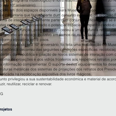
ção do programa museológico) e nova reabilitação realizada em 2014
seu 10º aniversário).
 incidiu em dois espaços disponíveis para Museu, tendo como objetivo
 e carpintaria que faziam parte dum conjunto edificado de apoio ao 
orma de integrar culturalmente parte dum conjunto edificado que se 
estes espaços foi aproveitado o potencial espacial compatibilizando-
à sua nova função, pelo que se procedeu a uma profunda remodela
sado como um espaço inclusivo em termos de mobilidade, com acess
forma elevatória entre pisos.
memoração do seu 10º aniversário, foi feita uma reabilitação do Mus
quitectónica decorreu das seguintes condições específicas: recoloca
sidentes da República e criação de novos sistemas de interação com o
istema de projeções e dos vidros fronteiros aos respetivos retratos po
a informação complementar. O suporte destes equipamentos foi des
struturas metálicas dos sistemas de projeções dos retratos dos Presid
plicada na recolocação expositiva dos livros mágicos.
unto privilegiou a sua sustentabilidade económica e material de aco
ir, reutilizar, reciclar e renovar.
SG
rojetos