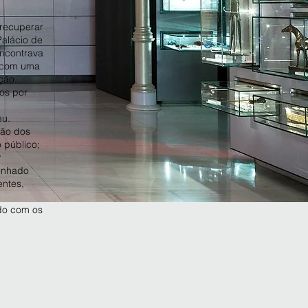
 recuperar
Palácio de
encontrava
o com uma
ção.
os por
eu.
ção dos
 público;
r
enhado
entes,
rdo com os