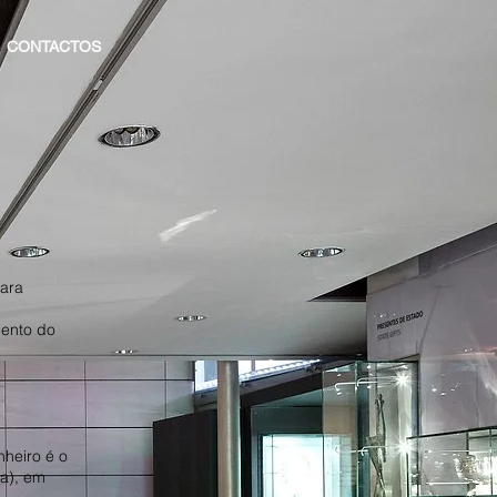
CONTACTOS
ara
ento do
nheiro é o
ca), em