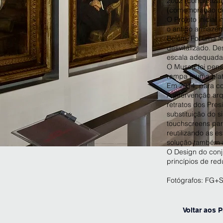
2002 (concretiza
(comemoração do 
O Projeto inicial
o antigo armazém
Belém. Foi uma f
desvitalizado. D
escala adequada 
O Museu foi pen
rampa e uma plata
Em 2014, para co
A intervenção ar
retratos dos Pre
substituição do s
touchscreens par
reutilizando as e
solução também a
O Design do conj
princípios de reduz
Fotógrafos: FG+
Voltar aos P