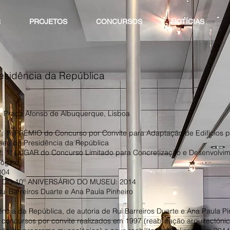
R
PROJETOS
CONCURSOS
NOTÍCIAS
esidência da República
, Praça Afonso de Albuquerque, Lisboa
1º PRÉMIO do Concurso por Convite para Adaptação de Edifícios p
seu da Presidência da República
1º LUGAR do Concurso Limitado para Concretização e Desenvolvim
ógico
004
O 10º ANIVERSÁRIO DO MUSEU: 2014
 Barreiros Duarte e Ana Paula Pinheiro
cia da República, de autoria de Rui Barreiros Duarte e Ana Paula Pi
 concursos por convite realizados em 1997 (reabilitação arquitectóni