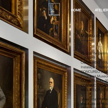
HOME
ATELIE
Museu da Pr
Palácio de Belém
1.200 m2
CONCURSO 1997: 
Instalação do Mu
CONCURSO 2002: 
Programa Museol
CONSTRUÍDO: 2
COMEMORAÇÃO D
ARQUITECTOS: Rui
Museu da Presidên
resultado de dois